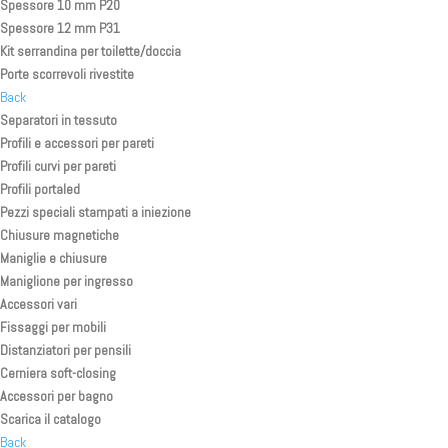
Spessore 10 mm P20
Spessore 12 mm P31
Kit serrandina per toilette/doccia
Porte scorrevoli rivestite
Back
Separatori in tessuto
Profili e accessori per pareti
Profili curvi per pareti
Profili portaled
Pezzi speciali stampati a iniezione
Chiusure magnetiche
Maniglie e chiusure
Maniglione per ingresso
Accessori vari
Fissaggi per mobili
Distanziatori per pensili
Cerniera soft-closing
Accessori per bagno
Scarica il catalogo
Back