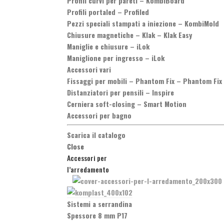
Profili curvi per pareti
–
KombiBoard
Profili portaled
–
Profiled
Pezzi speciali stampati a iniezione
–
KombiMold
Chiusure magnetiche
–
Klak – Klak Easy
Maniglie e chiusure
–
iLok
Maniglione per ingresso
–
iLok
Accessori vari
Fissaggi per mobili
–
Phantom Fix – Phantom Fix
Distanziatori per pensili
–
Inspire
Cerniera soft-closing
–
Smart Motion
Accessori per bagno
Scarica il catalogo
Close
Accessori per
l’arredamento
Sistemi a serrandina
Spessore 8 mm P17