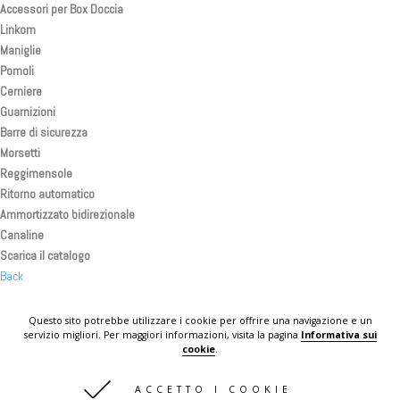
Accessori per Box Doccia
Linkom
Maniglie
Pomoli
Cerniere
Guarnizioni
Barre di sicurezza
Morsetti
Reggimensole
Ritorno automatico
Ammortizzato bidirezionale
Canaline
Scarica il catalogo
Back
Back
Back
Questo sito potrebbe utilizzare i cookie per offrire una navigazione e un
servizio migliori. Per maggiori informazioni, visita la pagina
Informativa sui
KOMPLAST IN THE WORLD
cookie
.
CONTATTI
ACCETTO I COOKIE