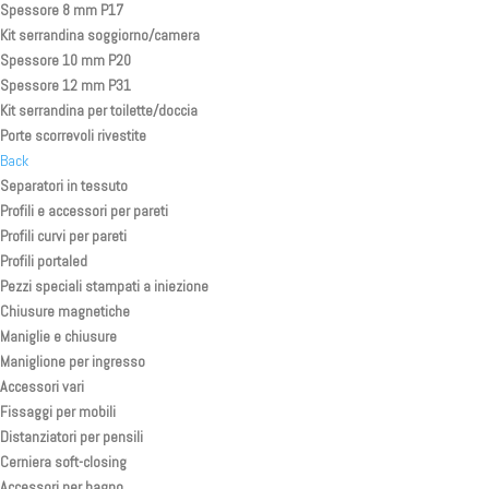
Spessore 8 mm P17
Kit serrandina soggiorno/camera
Spessore 10 mm P20
Spessore 12 mm P31
Kit serrandina per toilette/doccia
Porte scorrevoli rivestite
Back
Separatori in tessuto
Profili e accessori per pareti
Profili curvi per pareti
Profili portaled
Pezzi speciali stampati a iniezione
Chiusure magnetiche
Maniglie e chiusure
Maniglione per ingresso
Accessori vari
Fissaggi per mobili
Distanziatori per pensili
Cerniera soft-closing
Accessori per bagno