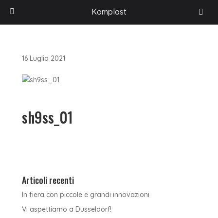
HOME
/
ACCESSORI PER BOX DOCCIA
/
DIVISIONE LINKOM
/
CERNIERE
/
Komplast
ART. SH9SS – CERNIERA SFILABILE CON ALZATA IN APERTURA
/
SH9SS_01
16 Luglio 2021
sh9ss_01
Articoli recenti
In fiera con piccole e grandi innovazioni
Vi aspettiamo a Dusseldorf!