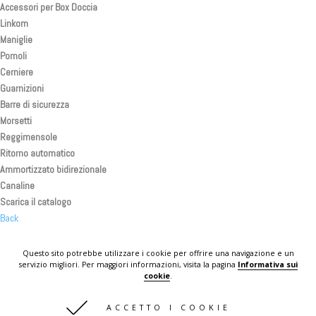
Accessori per Box Doccia
Linkom
Maniglie
Pomoli
Cerniere
Guarnizioni
Barre di sicurezza
Morsetti
Reggimensole
Ritorno automatico
Ammortizzato bidirezionale
Canaline
Scarica il catalogo
Back
Back
Back
Questo sito potrebbe utilizzare i cookie per offrire una navigazione e un
servizio migliori. Per maggiori informazioni, visita la pagina
Informativa sui
KOMPLAST IN THE WORLD
cookie
.
CONTATTI
ACCETTO I COOKIE