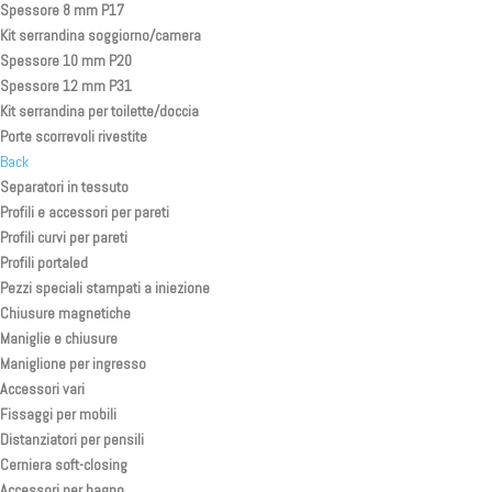
Spessore 8 mm P17
Kit serrandina soggiorno/camera
Spessore 10 mm P20
Spessore 12 mm P31
Kit serrandina per toilette/doccia
Porte scorrevoli rivestite
Back
Separatori in tessuto
Profili e accessori per pareti
Profili curvi per pareti
Profili portaled
Pezzi speciali stampati a iniezione
Chiusure magnetiche
Maniglie e chiusure
Maniglione per ingresso
Accessori vari
Fissaggi per mobili
Distanziatori per pensili
Cerniera soft-closing
Accessori per bagno