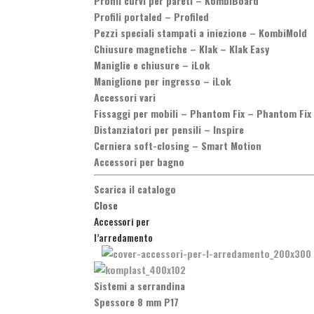
Profili curvi per pareti
–
KombiBoard
Profili portaled
–
Profiled
Pezzi speciali stampati a iniezione
–
KombiMold
Chiusure magnetiche
–
Klak – Klak Easy
Maniglie e chiusure
–
iLok
Maniglione per ingresso
–
iLok
Accessori vari
Fissaggi per mobili
–
Phantom Fix – Phantom Fix
Distanziatori per pensili
–
Inspire
Cerniera soft-closing
–
Smart Motion
Accessori per bagno
Scarica il catalogo
Close
Accessori per
l’arredamento
Sistemi a serrandina
Spessore 8 mm P17