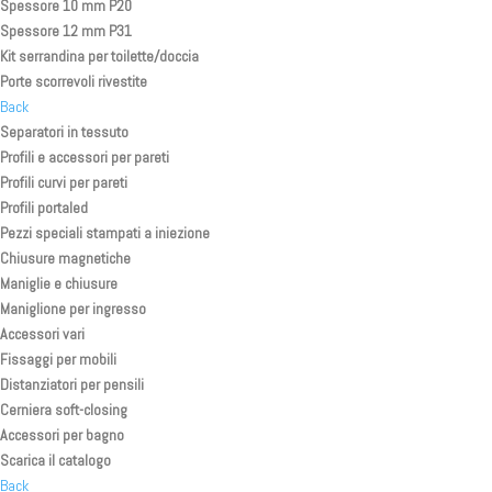
Spessore 10 mm P20
Spessore 12 mm P31
Kit serrandina per toilette/doccia
Porte scorrevoli rivestite
Back
Separatori in tessuto
Profili e accessori per pareti
Profili curvi per pareti
Profili portaled
Pezzi speciali stampati a iniezione
Chiusure magnetiche
Maniglie e chiusure
Maniglione per ingresso
Accessori vari
Fissaggi per mobili
Distanziatori per pensili
Cerniera soft-closing
Accessori per bagno
Scarica il catalogo
Back