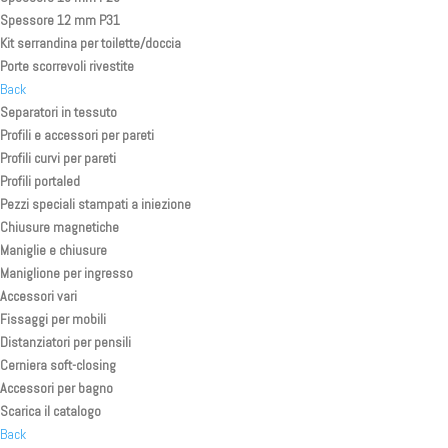
Spessore 12 mm P31
Kit serrandina per toilette/doccia
Porte scorrevoli rivestite
Back
Separatori in tessuto
Profili e accessori per pareti
Profili curvi per pareti
Profili portaled
Pezzi speciali stampati a iniezione
Chiusure magnetiche
Maniglie e chiusure
Maniglione per ingresso
Accessori vari
Fissaggi per mobili
Distanziatori per pensili
Cerniera soft-closing
Accessori per bagno
Scarica il catalogo
Back