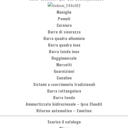
Maniglie
60 ! Materiale Lega di zinco ! Finitura Cromo lucidoBianco ! Note
Pomoli
mazioni?Puoi contattarci telefonicamente, chiamando il numero +39 
Cerniere
Barre di sicurezza
Barra quadra alluminio
Barra quadra inox
Barra tonda inox
Reggimensole
Morsetti
Guarnizioni
Canaline
Social Network
Sistemi a scorrimento tradizionali
Barra rettangolare
Facebook
Barra tonda
Ammortizzato bidirezionale
–
Ipso Claudit
Ritorno automatico
–
Emotion
Scarica il catalogo