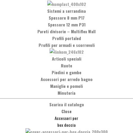
ntattarci telefonicamente, chiamando il numero +39 0575 837353, op
Sistemi a serrandina
Spessore 8 mm P17
Spessore 12 mm P31
Pareti divisorie
–
Multiflex Wall
Profili portaled
Profili per armadi e scorrevoli
ppia interasse 128-160
Articoli speciali
Ruote
 ! Materiale Zama ! Finitura Cromo lucido ! Note Desideri maggiori
Piedini e gambe
, chiamando il numero +39 0575 837353,oppure inviando un messaggi
Accessori per arredo bagno
Maniglie e pomoli
Minuteria
Scarica il catalogo
Close
Accessori per
pia interasse 128-140-160
box doccia