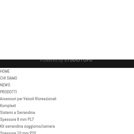
Info Legali
Informativa sulla privacy
Informativa sui cookie
Powered by
STUDIOTOPO
HOME
CHI SIAMO
NEWS
PRODOTTI
Accessori per Veicoli Ricreazionali
Komplast
Sistemi a Serrandina
Spessore 8 mm P17
Kit serrandina soggiorno/camera
Spessore 10 mm P20