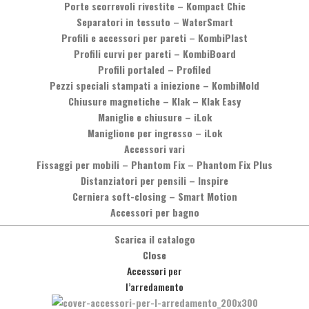
Porte scorrevoli rivestite
–
Kompact Chic
Separatori in tessuto
–
WaterSmart
Profili e accessori per pareti
–
KombiPlast
ppia interasse 96-160-320
Profili curvi per pareti
–
KombiBoard
Profili portaled
–
Profiled
Pezzi speciali stampati a iniezione
–
KombiMold
Chiusure magnetiche
–
Klak – Klak Easy
320 ! Materiale Zama ! Finitura Cromo lucido ! Note Desideri maggiori
Maniglie e chiusure
–
iLok
, chiamando il numero +39 0575 837353,oppure inviando un messaggi
Maniglione per ingresso
–
iLok
Accessori vari
Fissaggi per mobili
–
Phantom Fix – Phantom Fix Plus
Distanziatori per pensili
–
Inspire
Cerniera soft-closing
–
Smart Motion
Accessori per bagno
pia interasse 126
Scarica il catalogo
Close
Accessori per
l’arredamento
teriale Zama ! Finitura Cromo lucidoNichel Satinato ! Note Spessore v