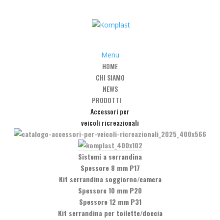
Menu
HOME
CHI SIAMO
NEWS
PRODOTTI
Accessori per
veicoli ricreazionali
ppia interasse 64-160-320
Sistemi a serrandina
Spessore 8 mm P17
320 ! Materiale Zama ! Finitura Cromo lucido ! Note Desideri maggiori
Kit serrandina soggiorno/camera
, chiamando il numero +39 0575 837353,oppure inviando un messaggi
Spessore 10 mm P20
Spessore 12 mm P31
Kit serrandina per toilette/doccia