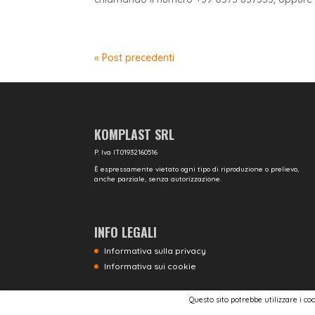
« Post precedenti
KOMPLAST SRL
P. Iva IT01932160516
È espressamente vietato ogni tipo di riproduzione o prelievo,
anche parziale, senza autorizzazione.
INFO LEGALI
Informativa sulla privacy
Informativa sui cookie
Questo sito potrebbe utilizzare i c