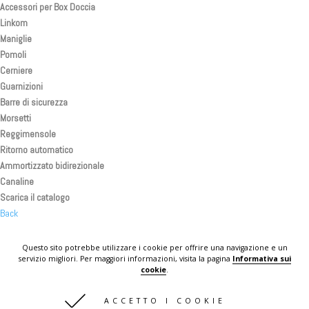
Accessori per Box Doccia
Linkom
Maniglie
Pomoli
Cerniere
Guarnizioni
Barre di sicurezza
Morsetti
Reggimensole
Ritorno automatico
Ammortizzato bidirezionale
Canaline
Scarica il catalogo
Back
Back
Back
Questo sito potrebbe utilizzare i cookie per offrire una navigazione e un
servizio migliori. Per maggiori informazioni, visita la pagina
Informativa sui
KOMPLAST IN THE WORLD
cookie
.
CONTATTI
ACCETTO I COOKIE