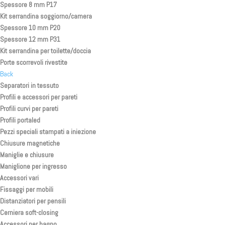
Spessore 8 mm P17
Kit serrandina soggiorno/camera
Spessore 10 mm P20
Spessore 12 mm P31
Kit serrandina per toilette/doccia
Porte scorrevoli rivestite
Back
Separatori in tessuto
Profili e accessori per pareti
Profili curvi per pareti
Profili portaled
Pezzi speciali stampati a iniezione
Chiusure magnetiche
Maniglie e chiusure
Maniglione per ingresso
Accessori vari
Fissaggi per mobili
Distanziatori per pensili
Cerniera soft-closing
Accessori per bagno