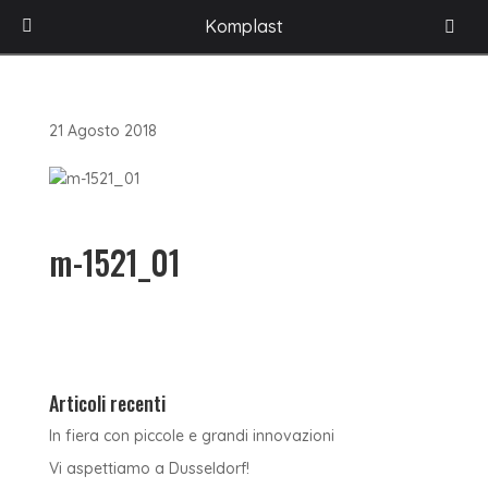
HOME
/
ACCESSORI PER L'ARREDAMENTO
/
LINKOM
/
MANIGLIE E POMOLI
/
Komplast
CONTEMPORARY
/
ART. M-1521 – MANIGLIA INTERASSE 64-96
/
M-
1521_01
21 Agosto 2018
m-1521_01
Articoli recenti
In fiera con piccole e grandi innovazioni
Vi aspettiamo a Dusseldorf!