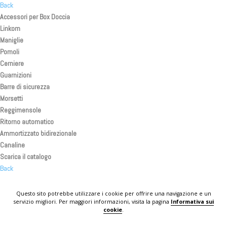
Back
Accessori per Box Doccia
Linkom
Maniglie
Pomoli
Cerniere
Guarnizioni
Barre di sicurezza
Morsetti
Reggimensole
Ritorno automatico
Ammortizzato bidirezionale
Canaline
Scarica il catalogo
Back
Back
Back
Questo sito potrebbe utilizzare i cookie per offrire una navigazione e un
servizio migliori. Per maggiori informazioni, visita la pagina
Informativa sui
KOMPLAST IN THE WORLD
cookie
.
CONTATTI