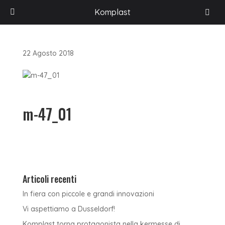
HOME
/
ACCESSORI PER L'ARREDAMENTO
/
LINKOM
/
MANIGLIE E POMOLI
/
Komplast
CONTEMPORARY
/
ART. M-47 – MANIGLIA INTERASSE 64
/
M-47_01
22 Agosto 2018
m-47_01
Articoli recenti
In fiera con piccole e grandi innovazioni
Vi aspettiamo a Dusseldorf!
Komplast torna protagonista nella kermesse di