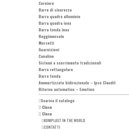
Cerniere
Barre di sicurezza
Barra quadra alluminio
Barra quadra inox
Barra tonda inox
Reggimensole
Morsetti
Guarnizioni
Canaline
Sistemi a scorrimento tradizionali
Barra rettangolare
Barra tonda
Ammortizzato bidirezionale
–
Ipso Claudit
Ritorno automatico
–
Emotion
Scarica il catalogo
Close
Close
KOMPLAST IN THE WORLD
CONTATTI