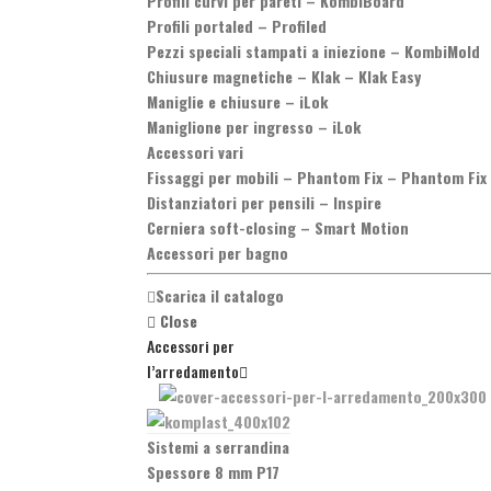
Profili curvi per pareti
–
KombiBoard
Profili portaled
–
Profiled
Pezzi speciali stampati a iniezione
–
KombiMold
Chiusure magnetiche
–
Klak – Klak Easy
Maniglie e chiusure
–
iLok
Maniglione per ingresso
–
iLok
Accessori vari
Fissaggi per mobili
–
Phantom Fix – Phantom Fix
Distanziatori per pensili
–
Inspire
Cerniera soft-closing
–
Smart Motion
Accessori per bagno
Scarica il catalogo
Close
Accessori per
l’arredamento
Sistemi a serrandina
Spessore 8 mm P17