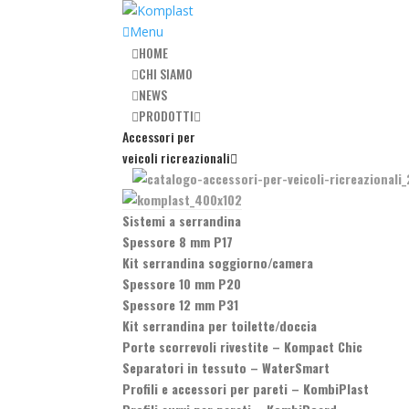
Menu
HOME
CHI SIAMO
NEWS
PRODOTTI
Accessori per
veicoli ricreazionali
Sistemi a serrandina
Spessore 8 mm P17
Kit serrandina soggiorno/camera
Spessore 10 mm P20
Spessore 12 mm P31
Kit serrandina per toilette/doccia
Porte scorrevoli rivestite
–
Kompact Chic
Separatori in tessuto
–
WaterSmart
Profili e accessori per pareti
–
KombiPlast