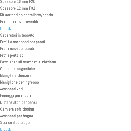
Spessore 10 mm P20
Spessore 12 mm P31
Kit serrandina per toilette/doccia
Porte scorrevoli rivestite
Back
Separatori in tessuto
Profili e accessori per pareti
Profili curvi per pareti
Profili portaled
Pezzi speciali stampati a iniezione
Chiusure magnetiche
Maniglie e chiusure
Maniglione per ingresso
Accessori vari
Fissaggi per mobili
Distanziatori per pensili
Cerniera soft-closing
Accessori per bagno
Scarica il catalogo
Back