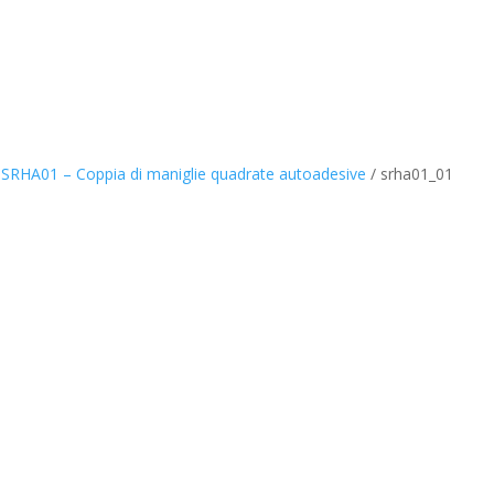
. SRHA01 – Coppia di maniglie quadrate autoadesive
/
srha01_01